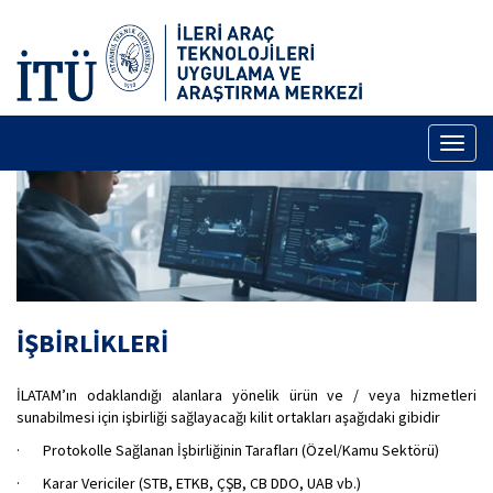
Toggl
naviga
İŞBİRLİKLERİ
İLATAM’ın odaklandığı alanlara yönelik ürün ve / veya hizmetleri
sunabilmesi için işbirliği sağlayacağı kilit ortakları aşağıdaki gibidir
· Protokolle Sağlanan İşbirliğinin Tarafları (Özel/Kamu Sektörü)
· Karar Vericiler (STB, ETKB, ÇŞB, CB DDO, UAB vb.)