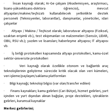
· İnsan kaynağı olarak; Ar-Ge çalışanı (Akademisyen, araştırmacı,
lisans-yükseklisans-doktora öğrencisi), mevcut
altyapıları/makine/teçhizatı kullanabilecek yetkinlikte destek
personeli (Teknisyenler, laborantlar), danışmanlar, yöneticiler, idari
çalışanlar
· Altyapı / Makina / Teçhizat olarak; laboratuvar altyapısı (Fiziksel,
uzaktan erişimli vb.), test ekipmanları ve malzemeleri (Sensör, LIDAR,
OBU, RSU vb.); yazılım ve lisansları; haberleşme altyapısı; IT altyapısı
vb.
· İş birliği protokolleri kapsamında altyapı protokolleri, kamu-özel
sektör-üniversite protokolleri
· Veri kaynağı olarak özellikle otonom ve bağlantılı araç
teknolojilerinin geliştirme sürecide kritik olacak olan veri kümeleri,
veri işleme/paylaşım/saklama platformları
· Bilgi kaynağı; teknoloji bilgisi (var olan/transfer edilen)
· Finans kaynakları; kamu gelirleri (Cari Bütçe), hizmet gelirleri, yurt
içinden ve yurt dışından alınan bağışlar, proje destekleri, iştiraklerin
gelirleri, kurumsal kaynaklar
Merkez gelirlerini;