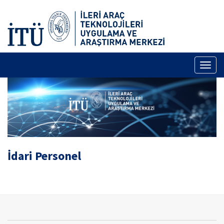
Toggl
naviga
İdari Personel